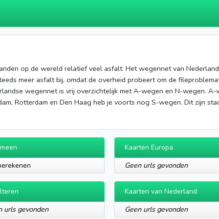
anden op de wereld relatief veel asfalt. Het wegennet van Nederland i
teeds meer asfalt bij, omdat de overheid probeert om de fileproble
erlandse wegennet is vrij overzichtelijk met A-wegen en N-wegen. 
dam, Rotterdam en Den Haag heb je voorts nog S-wegen. Dit zijn stad
emeen
Kaarten Europa
berekenen
Geen urls gevonden
lteren
Kaarten van Nederland
 urls gevonden
Geen urls gevonden