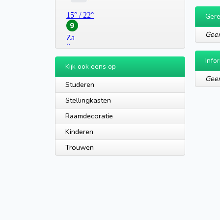
Gere
Geen
Info
Kijk ook eens op
Geen
Studeren
Stellingkasten
Raamdecoratie
Kinderen
Trouwen